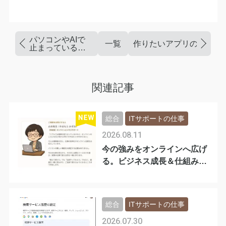
パソコンやAIで
一覧
作りたいアプリのイメー
止まっている方
へ｜「苦手」か
ら一歩進むセミ
ナー
関連記事
総合
ITサポートの仕事
2026.08.11
今の強みをオンラインへ広げ
る。ビジネス成長＆仕組み化
診断
総合
ITサポートの仕事
2026.07.30