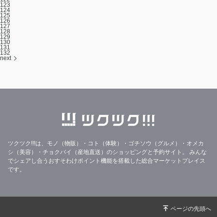
123
124
125
126
127
128
129
130
131
132
next
ツクツク!!!は、モノ（物販）・コト（体験）・ゴチソウ（グルメ）・オメカ
シ（美容）・チョクバイ（産地直送）のショッピングと予約サイト。
みんな
でシェアし合うおすそわけポイント機能を搭載した総合マーケットプレイス
です。