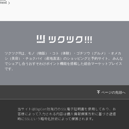
next
ツクツク!!!は、モノ（物販）・コト（体験）・ゴチソウ（グルメ）・オメカ
シ（美容）・チョクバイ（産地直送）のショッピングと予約サイト。
みんな
でシェアし合うおすそわけポイント機能を搭載した総合マーケットプレイス
です。
当サイトはDigiCert社発行のSSL電子証明書を使用しており、お
客様によって入力される内容は個人情報保護方針に基づき送信
時にSSLという暗号化技術によって保護されます。