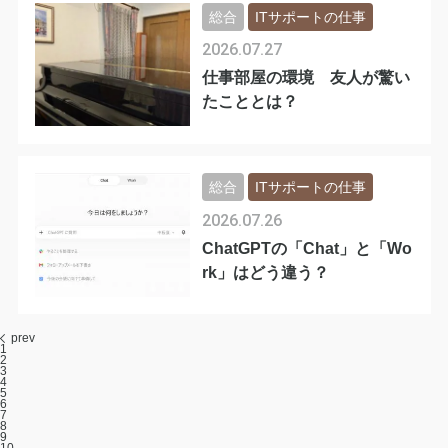
総合
ITサポートの仕事
2026.07.27
仕事部屋の環境 友人が驚い
たこととは？
総合
ITサポートの仕事
2026.07.26
ChatGPTの「Chat」と「Wo
rk」はどう違う？
prev
1
2
3
4
5
6
7
8
9
10