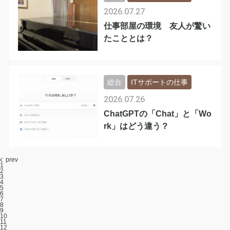
2026.07.27
仕事部屋の環境 友人が驚い
たこととは？
総合
ITサポートの仕事
2026.07.26
ChatGPTの「Chat」と「Wo
rk」はどう違う？
prev
1
2
3
4
5
6
7
8
9
10
11
12