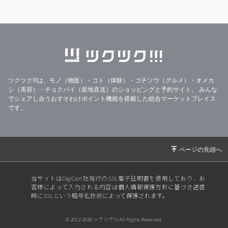
ツクツク!!!は、モノ（物販）・コト（体験）・ゴチソウ（グルメ）・オメカ
シ（美容）・チョクバイ（産地直送）のショッピングと予約サイト。
みんな
でシェアし合うおすそわけポイント機能を搭載した総合マーケットプレイス
です。
当サイトはDigiCert社発行のSSL電子証明書を使用しており、お
客様によって入力される内容は個人情報保護方針に基づき送信
時にSSLという暗号化技術によって保護されます。
© 2012-2026 ツクツク!!! All Rights Reserved.