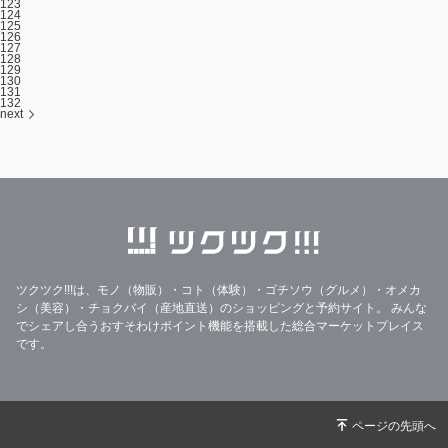
123
124
125
126
127
128
129
130
131
132
next
ツクツク!!!は、モノ（物販）・コト（体験）・ゴチソウ（グルメ）・オメカ
シ（美容）・チョクバイ（産地直送）のショッピングと予約サイト。
みんな
でシェアし合うおすそわけポイント機能を搭載した総合マーケットプレイス
です。