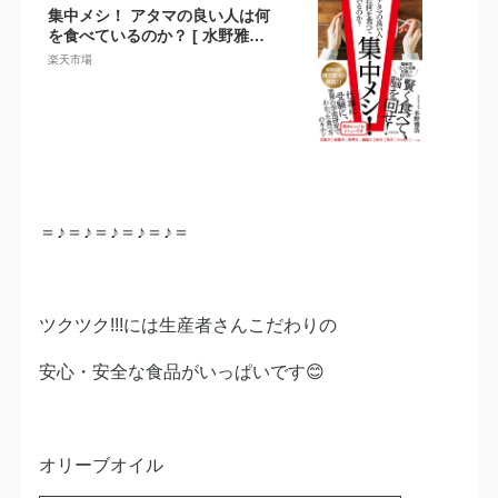
集中メシ！ アタマの良い人は何
を食べているのか？ [ 水野雅浩
]
楽天市場
＝♪＝♪＝♪＝♪＝♪＝
ツクツク!!!には生産者さんこだわりの
安心・安全な食品がいっぱいです😊
オリーブオイル