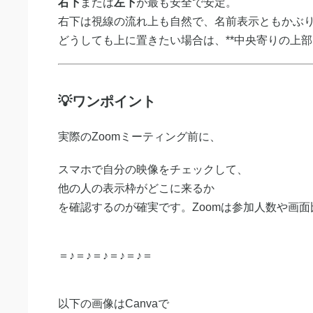
右下
または
左下
が最も安全で安定。
右下は視線の流れ上も自然で、名前表示ともかぶ
どうしても上に置きたい場合は、**中央寄りの上部
💡ワンポイント
実際のZoomミーティング前に、
スマホで自分の映像をチェックして、
他の人の表示枠がどこに来るか
を確認するのが確実です。Zoomは参加人数や画
＝♪＝♪＝♪＝♪＝♪＝
以下の画像はCanvaで