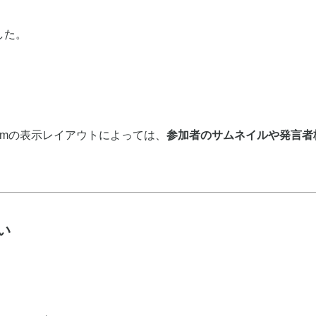
した。
omの表示レイアウトによっては、
参加者のサムネイルや発言者
い