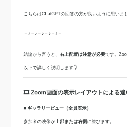
こちらはChatGPTの回答の方が良いように思いま
＝♪＝♪＝♪＝♪＝♪＝
結論から言うと、
右上配置は注意が必要
です。Zo
以下で詳しく説明します👇
🎞 Zoom画面の表示レイアウトによる違
■ ギャラリービュー（全員表示）
参加者の映像が
上部または右側
に並びます。