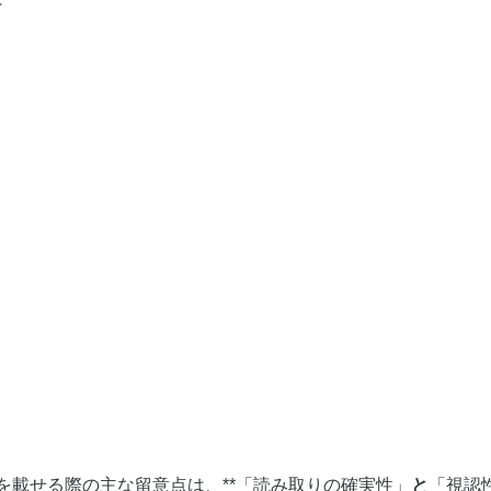
を載せる際の主な留意点は、**「読み取りの確実性」
と
「視認