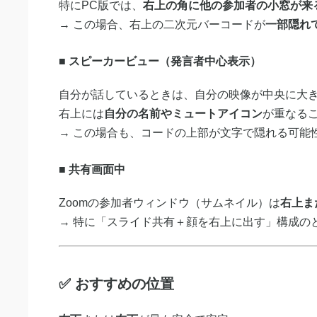
特にPC版では、
右上の角に他の参加者の小窓が来
→ この場合、右上の二次元バーコードが
一部隠れ
■ スピーカービュー（発言者中心表示）
自分が話しているときは、自分の映像が中央に大
右上には
自分の名前やミュートアイコン
が重なる
→ この場合も、コードの上部が文字で隠れる可能
■ 共有画面中
Zoomの参加者ウィンドウ（サムネイル）は
右上ま
→ 特に「スライド共有＋顔を右上に出す」構成の
✅ おすすめの位置