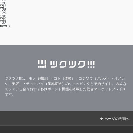
126
127
128
129
130
131
132
next
ツクツク!!!は、モノ（物販）・コト（体験）・ゴチソウ（グルメ）・オメカ
シ（美容）・チョクバイ（産地直送）のショッピングと予約サイト。
みんな
でシェアし合うおすそわけポイント機能を搭載した総合マーケットプレイス
です。