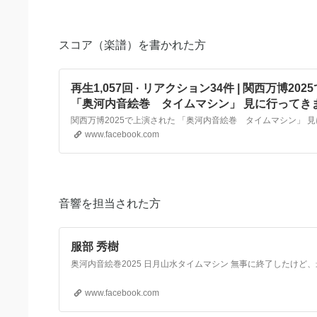
スコア（楽譜）を書かれた方
再生1,057回 · リアクション34件 | 関西万博20
「奥河内音絵巻 タイムマシン」 見に行ってきま
つか観たいと思っていて、 ついに見れる！しか
てもらった楽譜たちと再会！ 本当に素晴らしい
www.facebook.com
うございました😭😭😭 #サキタハヂメ #関西万
ソ #ピルゼンフィルハーモニー管弦楽団 #PilsenPh
市 #光の切り絵 #酒井敦美 #なにわのコリオグラ
ん #北村成美 #大森ヒデノリ…
音響を担当された方
服部 秀樹
www.facebook.com