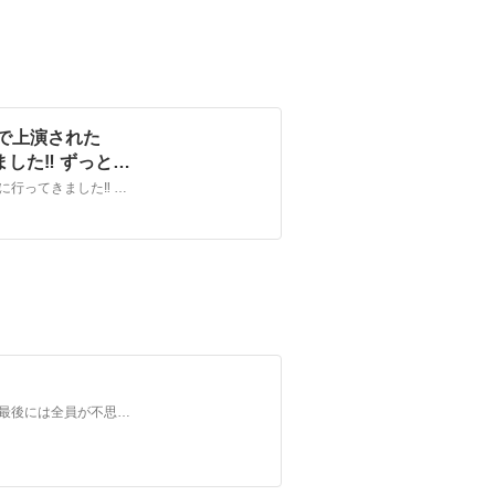
25で上演された
した‼︎ ずっとい
も万博！ 書かせ
関西万博2025で上演された 「奥河内音絵巻 タイムマシン」 見に行ってきました‼︎ ずっといつか観たいと思っていて、 ついに見れる！しかも万博！ 書かせてもらった楽譜たちと再会！ 本当に素晴らしい公演。ありがとうございました😭😭😭 #サキタハヂメ #関西万博 #ブルキナファソ #ピルゼンフィルハーモニー管弦楽団 #PilsenPhill #河内長野市…
公演。ありがと
博 #ブルキナファ
ill #河内長野
ファー #しげや
奥河内音絵巻2025 日月山水タイムマシン 無事に終了したけど、最後には全員が不思議と一体感を感じる不思議世界でした。 今回は生楽器が多かったのでどうやって音のパズルをはめ込んで行くのか？が肝でした。 お陰様でホールで一番マイクを沢山使ったで賞🏆を頂きました^_^ 沢山のマイクを仕込んでくれた、いつも一緒に音絵巻を作ってくれてる音響部スタッフの皆んなに感謝…