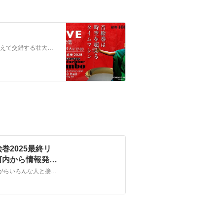
国宝屏風絵「日月四季山水図」の世界を舞台に、音と光が時を超えて交錯する壮大な音楽劇。老若男女、自然、歴史、現代、アート、空想をマッシュアップし上演する、唯一無二のオルタナ民藝アートエンターテイメント『音絵巻』。大阪・河内長野ラブリーホールで１０年上演し続け、ついに大阪・関西万博EXPOホール「シャインハット」公演...
2025最終リ
河内から情報発
他所から引っ越しをし、4年近く取材を通じて「まち」を歩きながらいろんな人と接してきたあくまで「肌感覚」なので、統計などではありませんが、印象として河内長野市民は南河内の他の自治体の人と比べて「おっとり