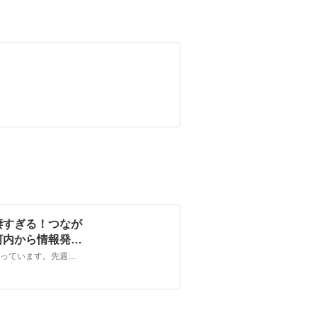
凄すぎる！つなが
河内から情報発
大阪万博で千年続くまち河内長野が凄すぎる催しをたて続けに行っています。先週の週末もつながる河内長野と奥河内音絵巻2025が行われました。そこでこの前の2日間、河内長野から南海電車で堺東を経由し、バスに