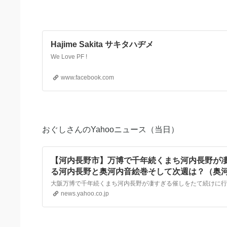
Hajime Sakita サキタハヂメ
We Love PF !
www.facebook.com
おぐしさんのYahooニュース（当日）
【河内長野市】万博で千年続くまち河内長野が
る河内長野と奥河内音絵巻そして次週は？（奥
信） - エキスパート - Yahoo!ニュース
news.yahoo.co.jp