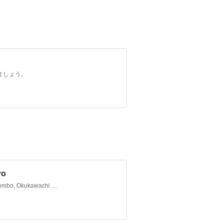
ましょう。
yo
Participation du Burkina Faso à l’événement « Time Machine Biombo, Okukawachi Sound Tapestry 2025 » à Osaka au Japon Le 6 septembre 2025, l’Ambassade du Burkina Faso au Japon a p…