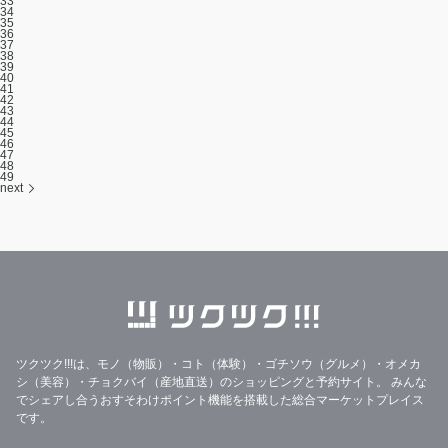
33
34
35
36
37
38
39
40
41
42
43
44
45
46
47
48
49
next
ツクツク!!!は、モノ（物販）・コト（体験）・ゴチソウ（グルメ）・オメカ
シ（美容）・チョクバイ（産地直送）のショッピングと予約サイト。
みんな
でシェアし合うおすそわけポイント機能を搭載した総合マーケットプレイス
です。