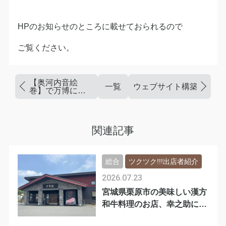
HPのお知らせのところに載せておられるので
ご覧ください。
【奥河内音絵
一覧
ウェブサイト構築の参考
巻】で万博に出
演しました
関連記事
総合
ツクツク!!!出店者紹介
2026.07.23
宮城県栗原市の美味しい漢方
和牛料理のお店、幸之助に行
ってきました