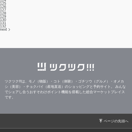
124
125
126
127
128
129
130
131
132
next
ツクツク!!!は、モノ（物販）・コト（体験）・ゴチソウ（グルメ）・オメカ
シ（美容）・チョクバイ（産地直送）のショッピングと予約サイト。
みんな
でシェアし合うおすそわけポイント機能を搭載した総合マーケットプレイス
です。