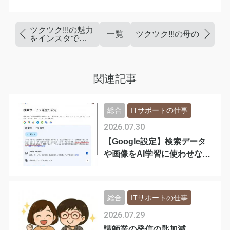
ツクツク!!!の魅力
一覧
ツクツク!!!の母の日お勧
をインスタで伝
えたい！
関連記事
総合
ITサポートの仕事
2026.07.30
【Google設定】検索データ
や画像をAI学習に使わせない
手順
総合
ITサポートの仕事
2026.07.29
講師業の発信の匙加減