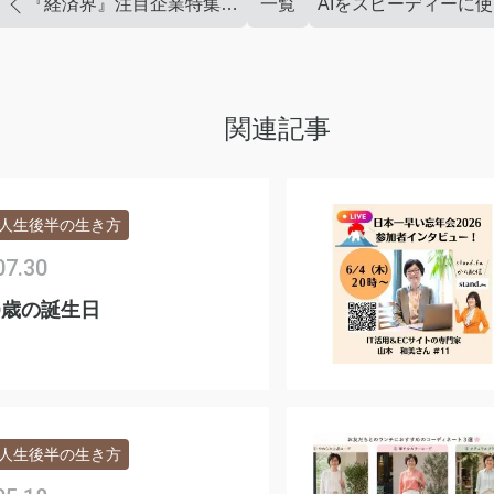
『経済界』注目企業特集2025に選出され 記事が掲載されました
一覧
関連記事
人生後半の生き方
07.30
9歳の誕生日
人生後半の生き方