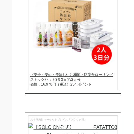
《安全・安心・美味しい》和風・防災食ローリング
ストックセット3食3日間/2人分
価格：16,978円（税込）254 ポイント
おすそわけマーケットプレイス「ツクツク!!!」