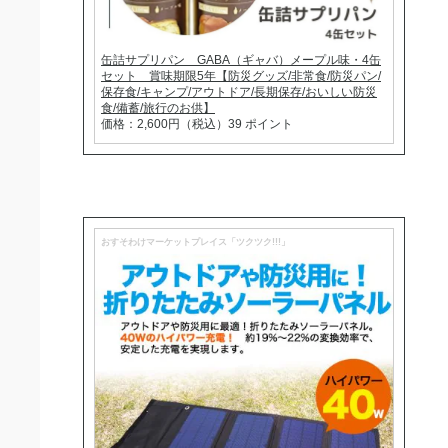
缶詰サプリパン GABA（ギャバ）メープル味・4缶
セット 賞味期限5年【防災グッズ/非常食/防災パン/
保存食/キャンプ/アウトドア/長期保存/おいしい防災
食/備蓄/旅行のお供】
価格：2,600円（税込）39 ポイント
おすそわけマーケットプレイス「ツクツク!!!」