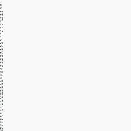
7
8
9
10
11
12
13
14
15
16
17
18
19
20
21
22
23
24
25
26
27
28
29
30
31
32
33
34
35
36
37
38
39
40
41
42
43
44
45
46
47
48
49
50
51