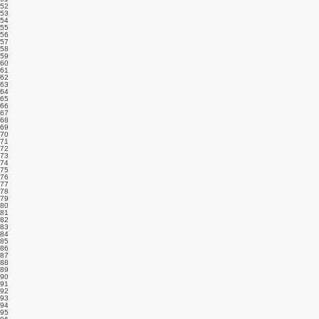
52
53
54
55
56
57
58
59
60
61
62
63
64
65
66
67
68
69
70
71
72
73
74
75
76
77
78
79
80
81
82
83
84
85
86
87
88
89
90
91
92
93
94
95