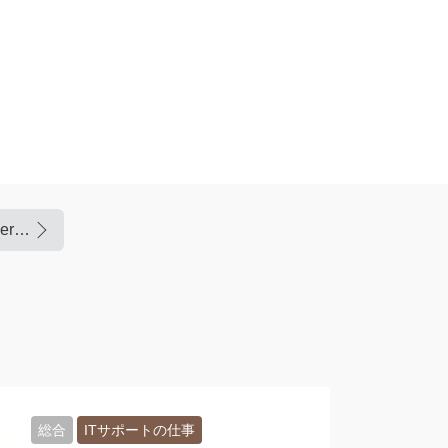
講座資料準備中（PowerPointを使い勝手良くする方法１）
総合
ITサポートの仕事