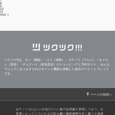
7
8
9
10
11
next
ツクツク!!!は、モノ（物販）・コト（体験）・ゴチソウ（グルメ）・オメカ
シ（美容）・チョクバイ（産地直送）のショッピングと予約サイト。
みんな
でシェアし合うおすそわけポイント機能を搭載した総合マーケットプレイス
です。
当サイトはDigiCert社発行のSSL電子証明書を使用しており、お
客様によって入力される内容は個人情報保護方針に基づき送信