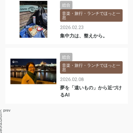
総合
音楽・旅行・ランチでほっと一
息
2026.02.23
集中力は、整えから。
総合
音楽・旅行・ランチでほっと一
息
2026.02.08
夢を「遠いもの」から近づけ
るAI
prev
1
2
3
4
5
6