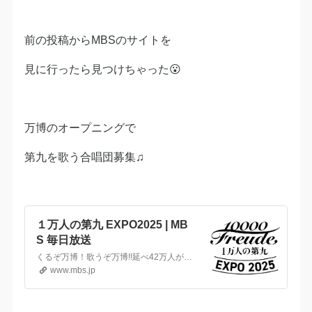
前の投稿からMBSのサイトを
見に行ったら見つけちゃった😮
万博のオープニングで
第九を歌う合唱団募集♫
１万人の第九 EXPO2025 | MB
S 毎日放送
くるぞ万博！歌うぞ万博!!延べ42万人が歌い継いできた「１万人の第九 EXPO2025」の真のメッセージを2025年4月、大阪・関西万博の大屋根リングから、世界中の友に届けよう。
www.mbs.jp