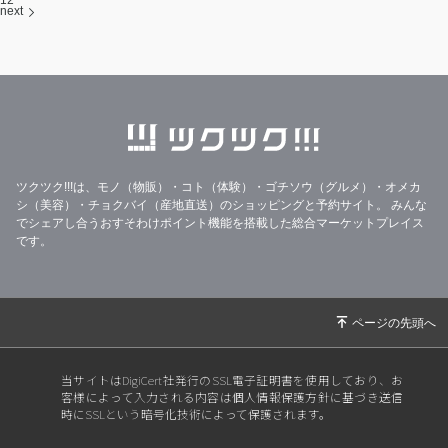
next
ツクツク!!!は、モノ（物販）・コト（体験）・ゴチソウ（グルメ）・オメカ
シ（美容）・チョクバイ（産地直送）のショッピングと予約サイト。
みんな
でシェアし合うおすそわけポイント機能を搭載した総合マーケットプレイス
です。
当サイトはDigiCert社発行のSSL電子証明書を使用しており、お
客様によって入力される内容は個人情報保護方針に基づき送信
時にSSLという暗号化技術によって保護されます。