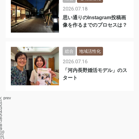
2026.07.18
思い通りのInstagram投稿画
像を作るまでのプロセスは？
総合
地域活性化
2026.07.16
「河内長野婚活モデル」のス
タート
prev
1
2
3
4
5
6
7
8
9
10
11
12