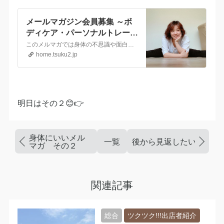
メールマガジン会員募集 ～ボ
ディケア・パーソナルトレーニ
ング 〜Naturelaナチュリ
このメルマガでは身体の不思議や面白さやセルフケア情報、健康情報、セッションやワークショップ情報など配信していきます。日常のことも、ゆるーく、ゆったりお届けしますので、温かく見守っていただければ幸いです。
ラ〜 ひらたみほ～
home.tsuku2.jp
明日はその２😊👉
身体にいいメル
一覧
後から見返したいサイト
マガ その２
関連記事
総合
ツクツク!!!出店者紹介