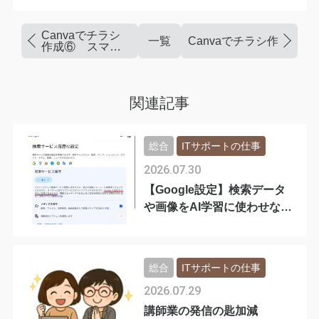
Canvaでチラシ
一覧
Canvaでチラシ作成④
作成⑥ スマホ
やPC画面に画像
をはめこむ方法
関連記事
総合
ITサポートの仕事
2026.07.30
【Google設定】検索データ
や画像をAI学習に使わせない
手順
総合
ITサポートの仕事
2026.07.29
講師業の発信の匙加減