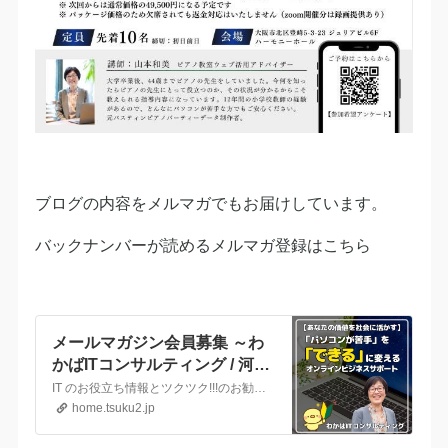
ブログの内容をメルマガでもお届けしています。
バックナンバーが読めるメルマガ登録はこちら
メールマガジン会員募集 ～わ
かばITコンサルティング / 河内
長野市～
IT のお役立ち情報とツクツク!!!のお勧め商品を配信しています。バックナンバーはメルマガ登録者のみ公開。登録者プレゼントは「人気のセミナー講師になりたいなら、ぜひ知っておきたい10のポイント動画」をまとめたPDFです。セミナー講師など、オンラインでお仕事をされる方にきっとお役に立つ内容です。登録〜プレゼント受け取りについて分かりにくい時はこちら https…
home.tsuku2.jp