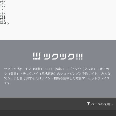
125
126
127
128
129
130
131
132
next
ツクツク!!!は、モノ（物販）・コト（体験）・ゴチソウ（グルメ）・オメカ
シ（美容）・チョクバイ（産地直送）のショッピングと予約サイト。
みんな
でシェアし合うおすそわけポイント機能を搭載した総合マーケットプレイス
です。