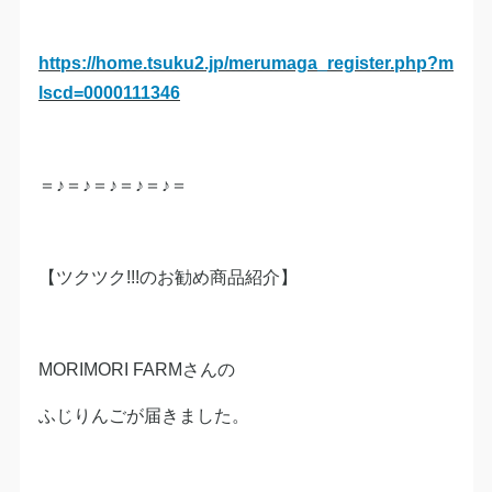
https://home.tsuku2.jp/merumaga_register.php?m
lscd=0000111346
＝♪＝♪＝♪＝♪＝♪＝
【ツクツク!!!のお勧め商品紹介】
MORIMORI FARMさんの
ふじりんごが届きました。