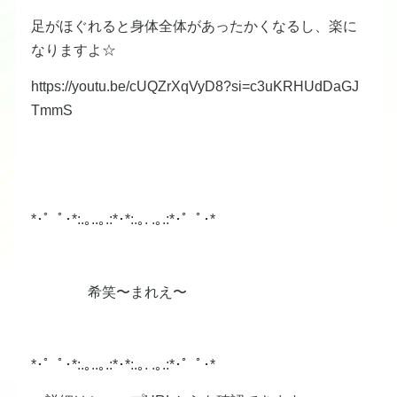
足がほぐれると身体全体があったかくなるし、楽に
なりますよ☆
https://youtu.be/cUQZrXqVyD8?si=c3uKRHUdDaGJ
TmmS
*･゜ﾟ･*:.｡..｡.:*･*:.｡. .｡.:*･゜ﾟ･*
希笑〜まれえ〜
*･゜ﾟ･*:.｡..｡.:*･*:.｡. .｡.:*･゜ﾟ･*