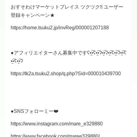
おすそわけマーケットプレイス ツクツク!! ユーザー
登録キャンペーン★
https://home.tsuku2.jp/invReg/000001207188
●アフィリエイターさん募集中ですʕ•̫͡•ʕ•̫͡•ʔ•̫͡•ʔ•̫͡•ʕ•̫͡•ʔ•̫͡•ʕ
•̫͡•ʕ•̫͡•ʔ
https://tk2a.tsuku2.shop/q.php?Sid=000010439700
●SNSフォローミー❤️
https://www.instagram.com/mare_e329880
https://www.facebook.com/maree329880/