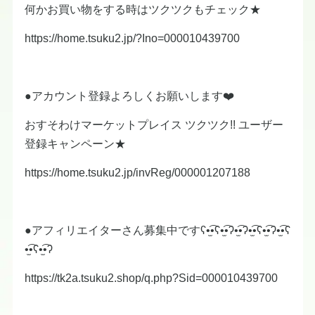
何かお買い物をする時はツクツクもチェック★
https://home.tsuku2.jp/?Ino=000010439700
●アカウント登録よろしくお願いします❤️
おすそわけマーケットプレイス ツクツク!! ユーザー
登録キャンペーン★
https://home.tsuku2.jp/invReg/000001207188
●アフィリエイターさん募集中ですʕ•̫͡•ʕ•̫͡•ʔ•̫͡•ʔ•̫͡•ʕ•̫͡•ʔ•̫͡•ʕ
•̫͡•ʕ•̫͡•ʔ
https://tk2a.tsuku2.shop/q.php?Sid=000010439700