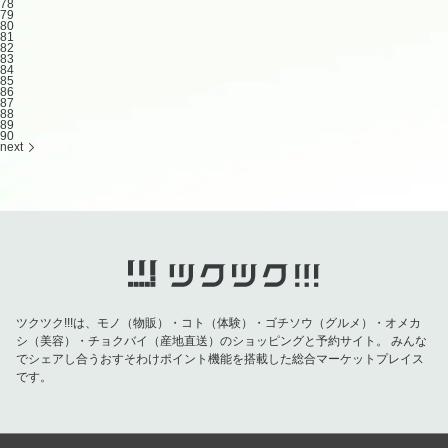
78
79
80
81
82
83
84
85
86
87
88
89
90
next
ツクツク!!!は、モノ（物販）・コト（体験）・ゴチソウ（グルメ）・オメカ
シ（美容）・チョクバイ（産地直送）のショッピングと予約サイト。
みんな
でシェアし合うおすそわけポイント機能を搭載した総合マーケットプレイス
です。