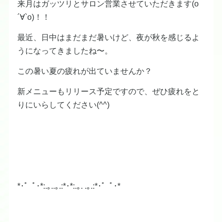
来月はガッツリとサロン営業させていただきます(о
´∀`о)！！
最近、日中はまだまだ暑いけど、夜が秋を感じるよ
うになってきましたね〜。
この暑い夏の疲れが出ていませんか？
新メニューもリリース予定ですので、ぜひ疲れをと
りにいらしてください(^^)
*･゜ﾟ･*:.｡..｡.:*･*:.｡. .｡.:*･゜ﾟ･*