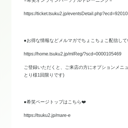
⭐️希笑オンラインパーソナルトレーニング⭐️
https://ticket.tsuku2.jp/eventsDetail.php?ecd=920
●お得な情報などメルマガでちょこちょこ配信して
https://home.tsuku2.jp/mlReg/?scd=0000105469
ご登録いただくと、ご来店の方にオプションメニュー
とり様1回限りです)
●希笑ページトップはこちら❤️
https://tsuku2.jp/mare-e