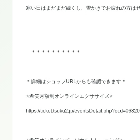
寒い日はまだまだ続くし、雪かきでお疲れの方はぜひ
＊＊＊＊＊＊＊＊＊＊
＊詳細はショップURLからも確認できます＊
⭐️希笑月額制オンラインエクササイズ⭐️
https://ticket.tsuku2.jp/eventsDetail.php?ecd=068