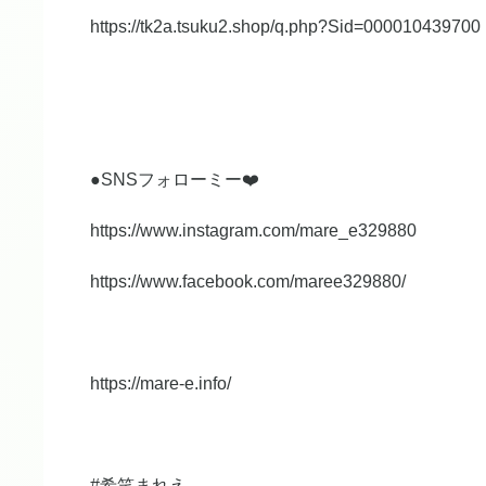
https://tk2a.tsuku2.shop/q.php?Sid=000010439700
●SNSフォローミー❤️
https://www.instagram.com/mare_e329880
https://www.facebook.com/maree329880/
https://mare-e.info/
#希笑まれえ