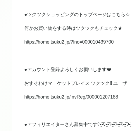
●ツクツクショッピングのトップページはこちら☆
何かお買い物をする時はツクツクもチェック★
https://home.tsuku2.jp/?Ino=000010439700
●アカウント登録よろしくお願いします❤️
おすそわけマーケットプレイス ツクツク!! ユー
https://home.tsuku2.jp/invReg/000001207188
●アフィリエイターさん募集中ですʕ•̫͡•ʕ•̫͡•ʔ•̫͡•ʔ•̫͡•ʕ•̫͡•ʔ•̫͡•ʕ•̫