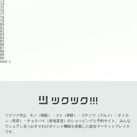
73
74
75
76
77
78
79
80
81
82
83
84
85
86
87
88
89
90
next
ツクツク!!!は、モノ（物販）・コト（体験）・ゴチソウ（グルメ）・オメカ
シ（美容）・チョクバイ（産地直送）のショッピングと予約サイト。
みんな
でシェアし合うおすそわけポイント機能を搭載した総合マーケットプレイス
です。