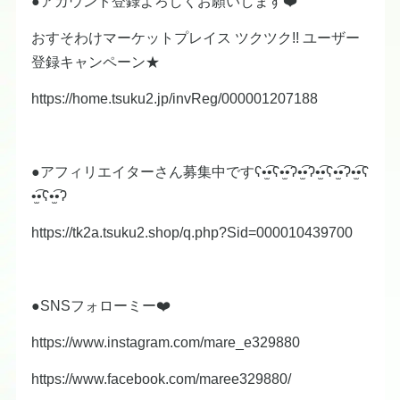
●アカウント登録よろしくお願いします❤️
おすそわけマーケットプレイス ツクツク!! ユーザー
登録キャンペーン★
https://home.tsuku2.jp/invReg/000001207188
●アフィリエイターさん募集中ですʕ•̫͡•ʕ•̫͡•ʔ•̫͡•ʔ•̫͡•ʕ•̫͡•ʔ•̫͡•ʕ
•̫͡•ʕ•̫͡•ʔ
https://tk2a.tsuku2.shop/q.php?Sid=000010439700
●SNSフォローミー❤️
https://www.instagram.com/mare_e329880
https://www.facebook.com/maree329880/