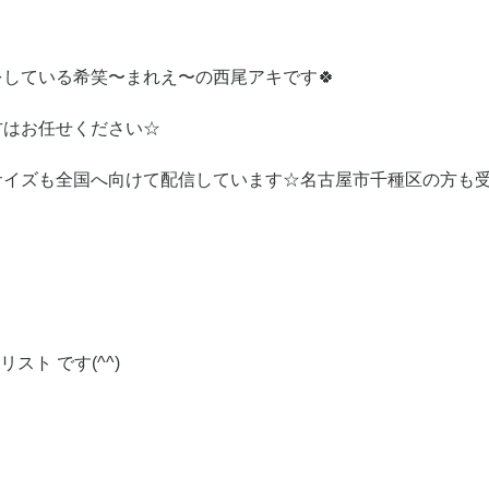
している希笑〜まれえ〜の西尾アキです🍀
方はお任せください☆
サイズも全国へ向けて配信しています☆名古屋市千種区の方も
スト です(^^)