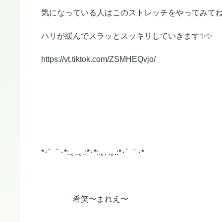
気になっている人はこのストレッチをやってみて
ハリが緩んでスラッとスッキリしていきます✨✨
https://vt.tiktok.com/ZSMHEQvjo/
*･゜ﾟ･*:.｡..｡.:*･*:.｡. .｡.:*･゜ﾟ･*
希笑〜まれえ〜