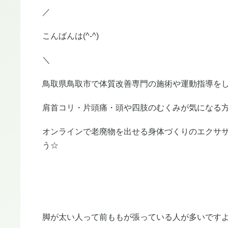
／
こんばんは(^-^)
＼
鳥取県鳥取市で体質改善専門の施術や運動指導をし
肩首コリ・片頭痛・頭や四肢のむくみが気になる
オンラインで老廃物を出せる身体づくりのエクサ
う☆
脚が太い人って前ももが張っている人が多いです