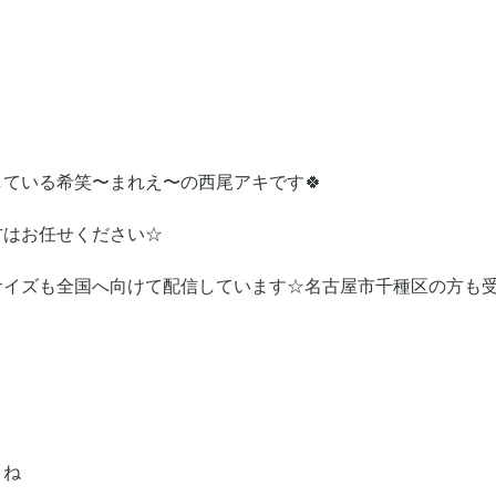
ている希笑〜まれえ〜の西尾アキです🍀
方はお任せください☆
サイズも全国へ向けて配信しています☆名古屋市千種区の方も
よね