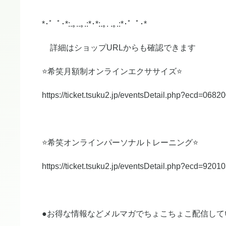
*･゜ﾟ･*:.｡..｡.:*･*:.｡. .｡.:*･゜ﾟ･*
詳細はショップURLからも確認できます
⭐️希笑月額制オンラインエクササイズ⭐️
https://ticket.tsuku2.jp/eventsDetail.php?ecd=068
⭐️希笑オンラインパーソナルトレーニング⭐️
https://ticket.tsuku2.jp/eventsDetail.php?ecd=920
●お得な情報などメルマガでちょこちょこ配信して