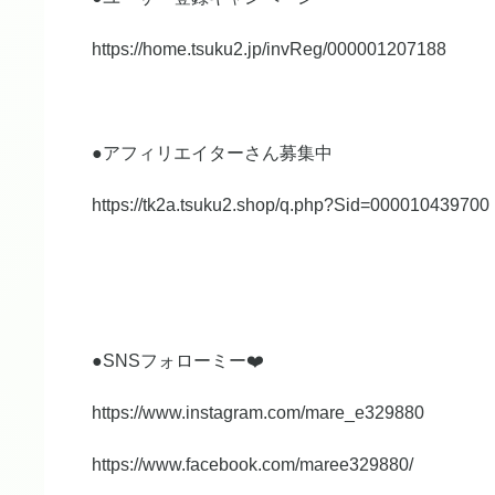
https://home.tsuku2.jp/invReg/000001207188
●アフィリエイターさん募集中
https://tk2a.tsuku2.shop/q.php?Sid=000010439700
●SNSフォローミー❤️
https://www.instagram.com/mare_e329880
https://www.facebook.com/maree329880/