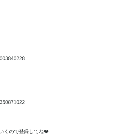
20003840228
10350871022
いくので登録してね❤️