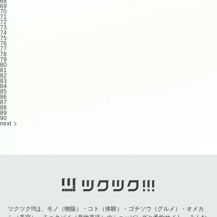
68
69
70
71
72
73
74
75
76
77
78
79
80
81
82
83
84
85
86
87
88
89
90
next
ツクツク!!!は、モノ（物販）・コト（体験）・ゴチソウ（グルメ）・オメカ