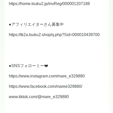
https://home.tsuku2.jp/invReg/000001207188
●アフィリエイターさん募集中
https://tk2a.tsuku2.shop/q.php?Sid=000010439700
●SNSフォローミー❤️
https://www.instagram.com/mare_e329880
https://www.facebook.com/maree329880/
www.tiktok.com/@mare_e329880