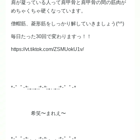
肩が凝っている人って肩甲骨と肩甲骨の間の筋肉が
めちゃくちゃ硬くなっています。
僧帽筋、菱形筋をしっかり解していきましょう(^^)
毎日たった30回で変わりますっ！！
https://vt.tiktok.com/ZSMUokU1v/
*･゜ﾟ･*:.｡..｡.:*･*:.｡. .｡.:*･゜ﾟ･*
希笑〜まれえ〜
*･゜ﾟ･*:.｡..｡.:*･*:.｡. .｡.:*･゜ﾟ･*