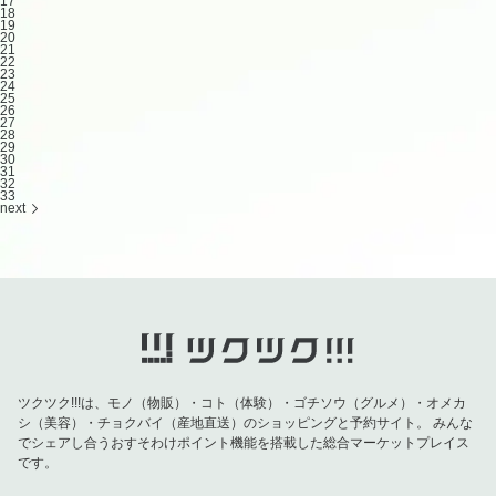
17
18
19
20
21
22
23
24
25
26
27
28
29
30
31
32
33
next
ツクツク!!!は、モノ（物販）・コト（体験）・ゴチソウ（グルメ）・オメカ
シ（美容）・チョクバイ（産地直送）のショッピングと予約サイト。
みんな
でシェアし合うおすそわけポイント機能を搭載した総合マーケットプレイス
です。