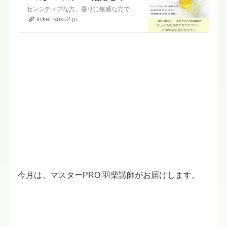
ー
センシティブな方、香りに敏感な方でも、安心安全に使えるアロマのかたち〜芳香蒸留水の魅力と作り方＆活用法日時：9/28 14時〜15時半（日本アロマ蒸留協会マスターPRO 羽柴講師） 参加費： 2,200円(税込）お申込み・入金確認後、説明会参加のＺＯＯＭをお知らせいたします。こちらは、ご参加いただいた方は アーカイブで7日間ご覧いただけます。※当日 お…
ticket.tsuku2.jp
今月は、マスターPRO 羽柴講師がお届けします。