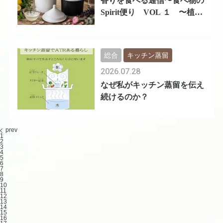
香りを食べる通信〜食べ物の
Spirit便り VOL １ 〜植物
を
総合
キッチン蒸留
2026.07.28
なぜ私がキッチン蒸留を伝え
続けるのか？
prev
1
2
3
4
5
6
7
8
9
10
11
12
13
14
15
16