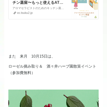
チン蒸留〜もっと使えるATRP
OT〜セミナー 蒸留に使える
アロマセラピストのためのキッチン蒸留〜もっと使えるATRPOT〜日程：・10/28（土曜） オンライン（1ヶ月アーカイブ受講あり） 10時から12時半・10/30（月曜） 対面セミナー（麻布十番） 10時半から13時半一般価格： ４８４００円（税込）協会員価格 ： ４４４４０円（税込）セミナー代金には、受講料・テキスト・長島先生スペシャル香りブレンド８種…
８種の香りブレンド付 （一般
ec.tsuku2.jp
用）
また 来月 10月15日は、
ローゼル摘み取り＆ 酒々井ハーブ園散策イベント
（参加費無料）