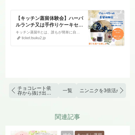
【キッチン蒸留体験会】ハーバ
ルランチ又は手作りケーキセッ
ト付（別途要費用）
キッチン蒸留®️とは、誰もが簡単に自宅キッチンで水蒸気蒸留ができるようになり、採取された芳香蒸留水を食などの健康面や、化粧水などの美容面に活用していく、一般社団法人 日本アロマ蒸留協会のオリジナルメソッド。職人さんの手作り有田焼の土鍋にもなる、家庭用蒸留器である、協会オリジナルのアートゥルポットを実際にご覧いただきながら、旬の素材であるブルーベリーを蒸留実演…
ticket.tsuku2.jp
チョコレート依
一覧
ニンニクを3倍活かせる
存から抜け出せ
た食事法とは？
関連記事