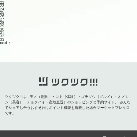
22
23
24
25
26
27
28
29
30
31
32
33
next
ツクツク!!!は、モノ（物販）・コト（体験）・ゴチソウ（グルメ）・オメカ
シ（美容）・チョクバイ（産地直送）のショッピングと予約サイト。
みんな
でシェアし合うおすそわけポイント機能を搭載した総合マーケットプレイス
です。