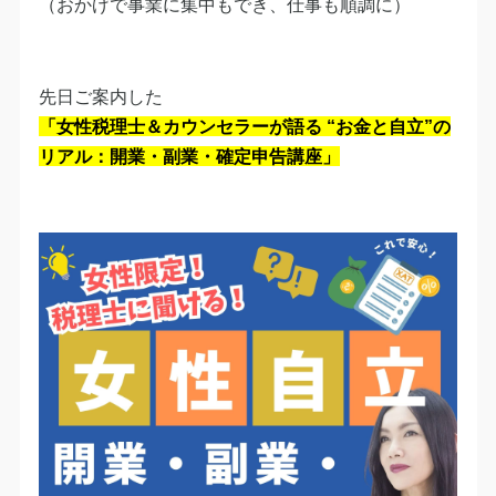
（おかげで事業に集中もでき、仕事も順調に）
先日ご案内した
「女性税理士＆カウンセラーが語る “お金と自立”の
リアル：開業・副業・確定申告講座」