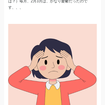
は？）毎月、2月3月は、かなり憂鬱だったので
す、、、