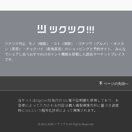
ツクツク!!!は、モノ（物販）・コト（体験）・ゴチソウ（グルメ）・オメカ
シ（美容）・チョクバイ（産地直送）のショッピングと予約サイト。
みんな
でシェアし合うおすそわけポイント機能を搭載した総合マーケットプレイス
です。
当サイトはDigiCert社発行のSSL電子証明書を使用しており、お
客様によって入力される内容は個人情報保護方針に基づき送信
時にSSLという暗号化技術によって保護されます。
© 2012-2026 ツクツク!!! All Rights Reserved.