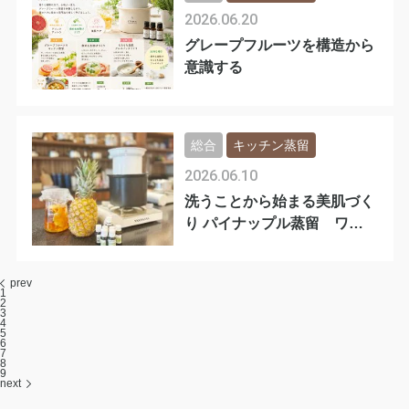
2026.06.20
グレープフルーツを構造から
意識する
総合
キッチン蒸留
2026.06.10
洗うことから始まる美肌づく
り パイナップル蒸留 ワー
クショップ開
prev
1
2
3
4
5
6
7
8
9
next