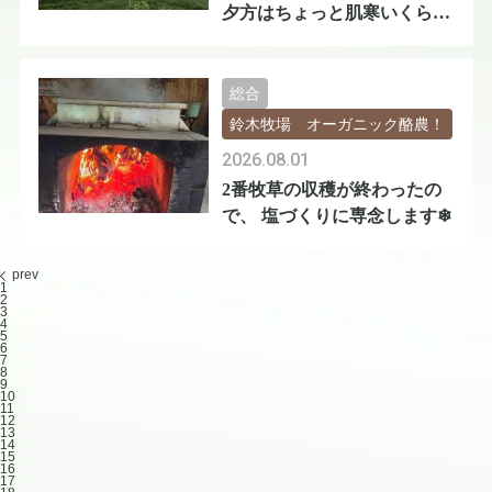
夕方はちょっと肌寒いくらい
😅
総合
鈴木牧場 オーガニック酪農！
2026.08.01
2番牧草の収穫が終わったの
で、 塩づくりに専念します❄
prev
1
2
3
4
5
6
7
8
9
10
11
12
13
14
15
16
17