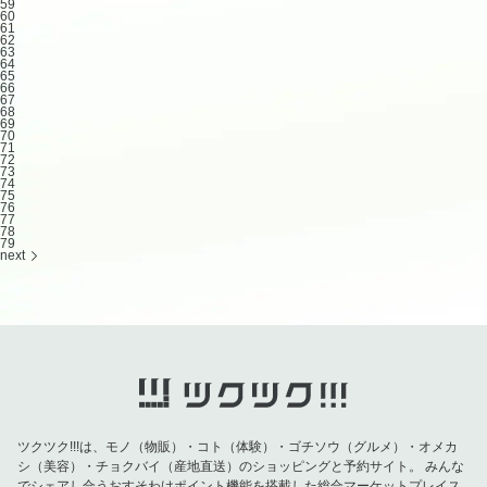
59
60
61
62
63
64
65
66
67
68
69
70
71
72
73
74
75
76
77
78
79
next
ツクツク!!!は、モノ（物販）・コト（体験）・ゴチソウ（グルメ）・オメカ
シ（美容）・チョクバイ（産地直送）のショッピングと予約サイト。
みんな
でシェアし合うおすそわけポイント機能を搭載した総合マーケットプレイス