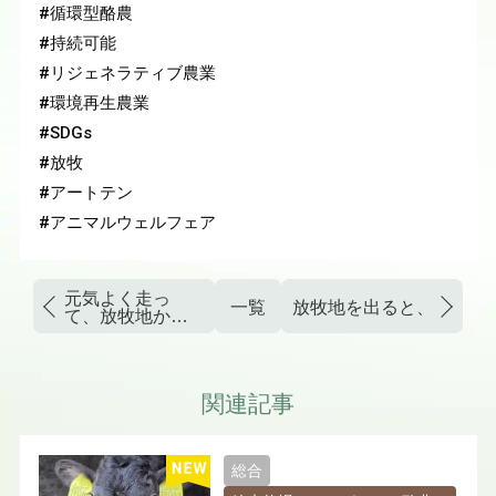
#循環型酪農
#持続可能
#リジェネラティブ農業
#環境再生農業
#SDGs
#放牧
#アートテン
#アニマルウェルフェア
元気よく走っ
一覧
て、放牧地から
牛舎に戻るよう
です💨
関連記事
総合