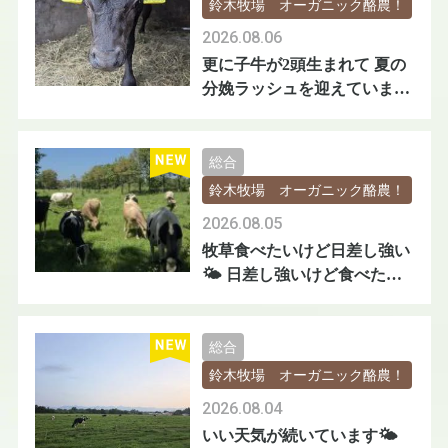
鈴木牧場 オーガニック酪農！
2026.08.06
更に子牛が2頭生まれて 夏の
分娩ラッシュを迎えています
🐄🐄
総合
鈴木牧場 オーガニック酪農！
2026.08.05
牧草食べたいけど日差し強い
🌤️ 日差し強いけど食べたい
😅
総合
鈴木牧場 オーガニック酪農！
2026.08.04
いい天気が続いています🌤️