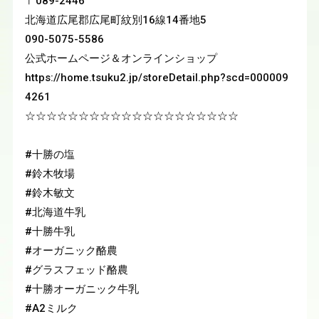
〒089-2446

北海道広尾郡広尾町紋別16線14番地5

090-5075-5586

公式ホームページ＆オンラインショップ

https://home.tsuku2.jp/storeDetail.php?scd=000009
4261

☆☆☆☆☆☆☆☆☆☆☆☆☆☆☆☆☆☆☆☆

#十勝の塩
#鈴木牧場
#鈴木敏文
#北海道牛乳
#十勝牛乳
#オーガニック酪農
#グラスフェッド酪農
#十勝オーガニック牛乳
#A2ミルク