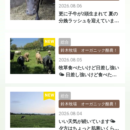
2026.08.06
更に子牛が2頭生まれて 夏の
分娩ラッシュを迎えています
🐄🐄
総合
鈴木牧場 オーガニック酪農！
2026.08.05
牧草食べたいけど日差し強い
🌤️ 日差し強いけど食べたい
😅
総合
鈴木牧場 オーガニック酪農！
2026.08.04
いい天気が続いています🌤️
夕方はちょっと肌寒いくらい