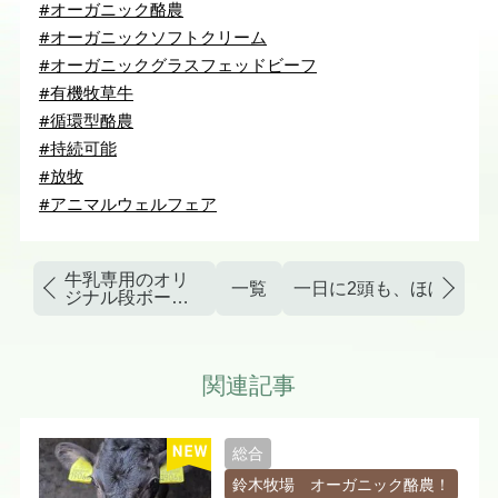
#オーガニック酪農
#オーガニックソフトクリーム
#オーガニックグラスフェッドビーフ
#有機牧草牛
#循環型酪農
#持続可能
#放牧
#アニマルウェルフェア
牛乳専用のオリ
一覧
一日に2頭も、ほぼ真っ
ジナル段ボール
が完成
関連記事
総合
鈴木牧場 オーガニック酪農！