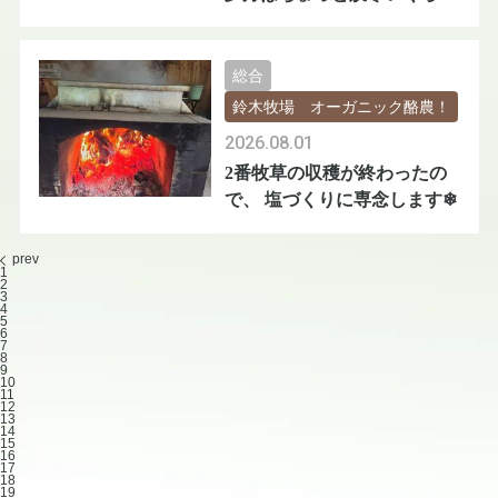
😅
総合
鈴木牧場 オーガニック酪農！
2026.08.01
2番牧草の収穫が終わったの
で、 塩づくりに専念します❄
prev
1
2
3
4
5
6
7
8
9
10
11
12
13
14
15
16
17
18
19