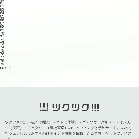
61
62
63
64
65
66
67
68
69
70
71
72
73
74
75
76
77
78
79
next
ツクツク!!!は、モノ（物販）・コト（体験）・ゴチソウ（グルメ）・オメカ
シ（美容）・チョクバイ（産地直送）のショッピングと予約サイト。
みんな
でシェアし合うおすそわけポイント機能を搭載した総合マーケットプレイス
です。