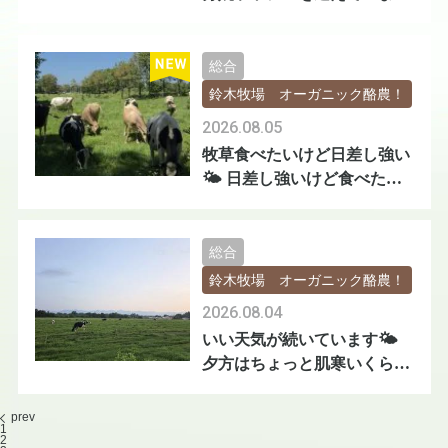
🐄🐄
総合
鈴木牧場 オーガニック酪農！
2026.08.05
牧草食べたいけど日差し強い
🌤️ 日差し強いけど食べたい
😅
総合
鈴木牧場 オーガニック酪農！
2026.08.04
いい天気が続いています🌤️
夕方はちょっと肌寒いくらい
😅
prev
1
2