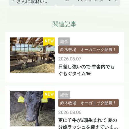
さんに取材いた
だきました。
関連記事
総合
鈴木牧場 オーガニック酪農！
2026.08.07
日差し強いので 牛舎内でも
ぐもぐタイム🐄
総合
鈴木牧場 オーガニック酪農！
2026.08.06
更に子牛が2頭生まれて 夏の
分娩ラッシュを迎えています