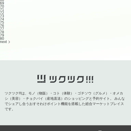
69
70
71
72
73
74
75
76
77
78
79
80
next
ツクツク!!!は、モノ（物販）・コト（体験）・ゴチソウ（グルメ）・オメカ
シ（美容）・チョクバイ（産地直送）のショッピングと予約サイト。
みんな
でシェアし合うおすそわけポイント機能を搭載した総合マーケットプレイス
です。