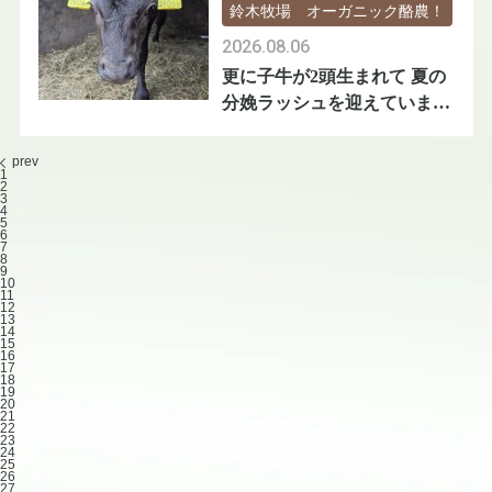
鈴木牧場 オーガニック酪農！
2026.08.06
更に子牛が2頭生まれて 夏の
分娩ラッシュを迎えています
🐄🐄
prev
1
2
3
4
5
6
7
8
9
10
11
12
13
14
15
16
17
18
19
20
21
22
23
24
25
26
27