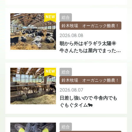
総合
鈴木牧場 オーガニック酪農！
2026.08.08
朝から外はギラギラ太陽🌞
牛さんたちは屋内でまったり
です🐄
総合
鈴木牧場 オーガニック酪農！
2026.08.07
日差し強いので 牛舎内でも
ぐもぐタイム🐄
総合