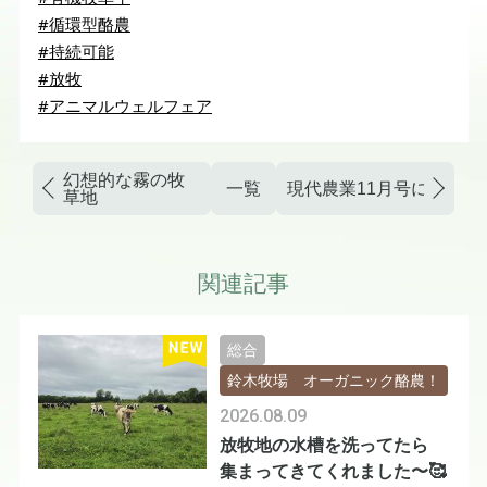
#循環型酪農
#持続可能
#放牧
#アニマルウェルフェア
幻想的な霧の牧
一覧
現代農業11月号に掲載
草地
関連記事
総合
鈴木牧場 オーガニック酪農！
2026.08.09
放牧地の水槽を洗ってたら
集まってきてくれました〜🥰