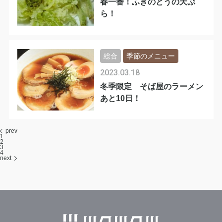
春一番！ふきのとうの天ぷ
ら！
総合
季節のメニュー
2023.03.18
冬季限定 そば屋のラーメン
あと10日！
prev
1
2
3
4
next