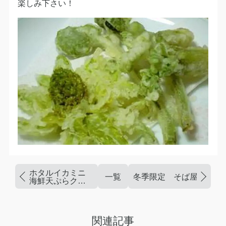
楽しみ下さい！
ホタルイカミニ
一覧
冬季限定 そば屋のラーメ
海鮮天ぷらクー
ポン！
関連記事