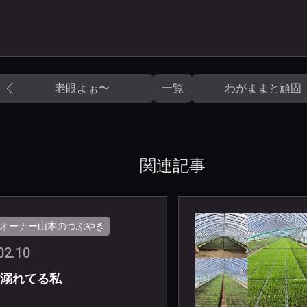
老眼よぉ〜
一覧
わがままと頑固
関連記事
オーナー山本のつぶやき
02.10
溺れてる私