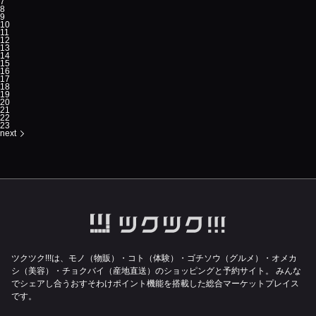
7
8
9
10
11
12
13
14
15
16
17
18
19
20
21
22
23
next
ツクツク!!!は、モノ（物販）・コト（体験）・ゴチソウ（グルメ）・オメカ
シ（美容）・チョクバイ（産地直送）のショッピングと予約サイト。
みんな
でシェアし合うおすそわけポイント機能を搭載した総合マーケットプレイス
です。