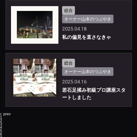
総合
オーナー山本のつぶやき
2025.04.18
私の偏見を直さなきゃ
総合
オーナー山本のつぶやき
2025.04.16
若石足揉み初級プロ講座スタ
ートしました
prev
1
2
3
4
5
6