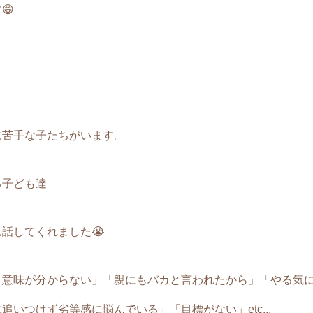
😁
に苦手な子たちがいます。
る子ども達
話してくれました😭
「意味が分からない」「親にもバカと言われたから」「やる気
いつけず劣等感に悩んでいる」「目標がない」etc...