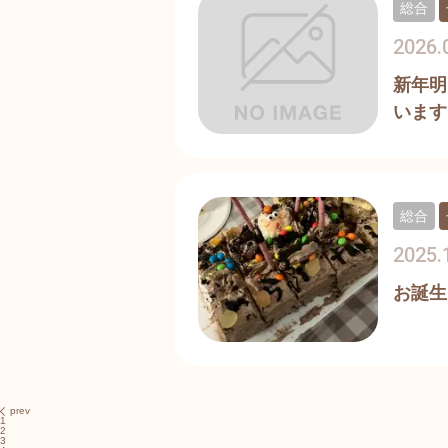
総合
2026.
新年明
います
総合
2025.
お誕生
prev
1
2
3