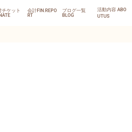
活動内容 ABO
付チケット
会計FIN.REPO
ブログ一覧
NATE
RT
BLOG
UTUS