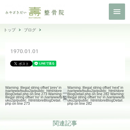
トップ
ブログ
1970.01.01
Warning: Illegal string offset 'prev' in
Warning: Illegal string offset 'next' in
/var/www/tsuku2jp/public_html/store
/var/www/tsuku2jp/public_html/store
一
BlogDetail.php on line 273 Warning:
BlogDetail.php on line 282 Warning:
Illegal string offset 'no' in /var/www/ts
覧
Illegal string offset 'no' in /var/www/ts
uku2jp/public_html/storeBlogDetail.
uku2jp/public_html/storeBlogDetail.
php on line 273
php on line 282
関連記事