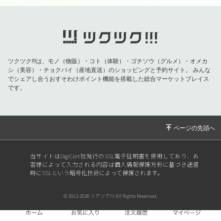
ツクツク!!!は、モノ（物販）・コト（体験）・ゴチソウ（グルメ）・オメカ
シ（美容）・チョクバイ（産地直送）のショッピングと予約サイト。
みんな
でシェアし合うおすそわけポイント機能を搭載した総合マーケットプレイス
です。
当サイトはDigiCert社発行のSSL電子証明書を使用しており、お
客様によって入力される内容は個人情報保護方針に基づき送信
時にSSLという暗号化技術によって保護されます。
© 2012-2026 ツクツク!!! All Rights Reserved.