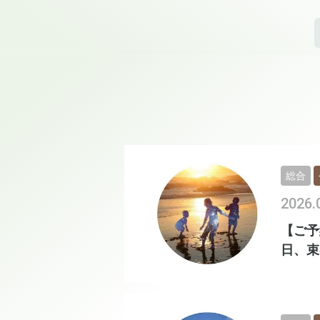
総合
2026.
【ご予
日、束