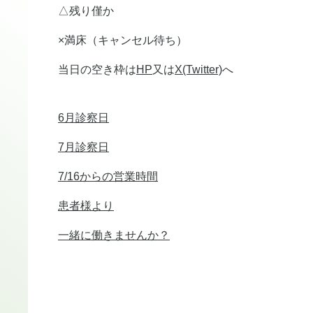
△残り僅か
×満床（キャンセル待ち）
当日の空き枠は
HP
又は
X(Twitter)
へ
6月診察日
7月診察日
7/16からの営業時間
患者様より
一緒に働きませんか？