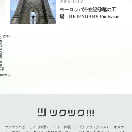
2026.07.02
ヨーロッパ滞在記⑥靴の工
場 REJENDARY Footwear
prev
1
2
3
4
5
6
7
8
9
10
11
next
ツクツク!!!は、モノ（物販）・コト（体験）・ゴチソウ（グルメ）・オメカ