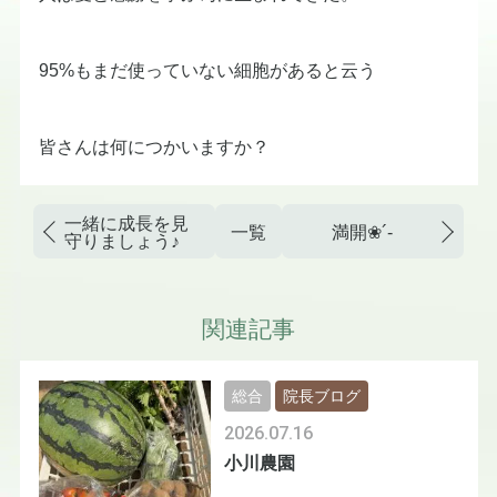
95%もまだ使っていない細胞があると云う
皆さんは何につかいますか？
一緒に成長を見
一覧
満開❀´-
守りましょう♪
関連記事
総合
院長ブログ
2026.07.16
小川農園