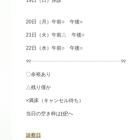
19日（日）休診
20日（月）午前○ 午後○
21日（火）午前△ 午後○
22日（水）午前○ 午後○
୨୧┈┈┈┈┈┈┈┈┈┈┈┈┈┈┈┈┈┈୨୧
〇余裕あり
△残り僅か
×満床（キャンセル待ち）
当日の空き枠は
HP
へ
診察日