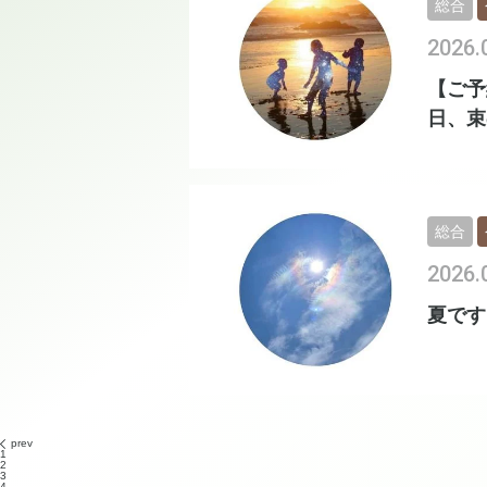
総合
2026.
【ご予
日、束
総合
2026.
夏です
prev
1
2
3
4