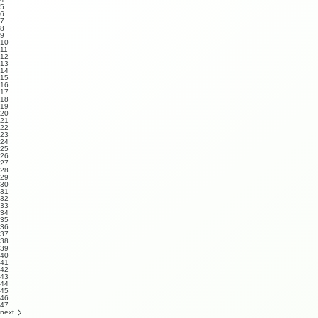
5
6
7
8
9
10
11
12
13
14
15
16
17
18
19
20
21
22
23
24
25
26
27
28
29
30
31
32
33
34
35
36
37
38
39
40
41
42
43
44
45
46
47
next