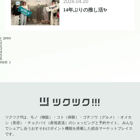
2026.04.20
14年ぶりの推し活✨
prev
1
2
3
4
5
6
next
ツクツク!!!は、モノ（物販）・コト（体験）・ゴチソウ（グルメ）・オメカ
シ（美容）・チョクバイ（産地直送）のショッピングと予約サイト。
みんな
でシェアし合うおすそわけポイント機能を搭載した総合マーケットプレイス
です。