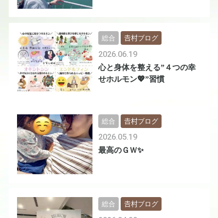
総合
𠮷村ブログ
2026.06.19
心と身体を整える”４つの幸
せホルモン💖”習慣
総合
𠮷村ブログ
2026.05.19
最高のＧＷ✨
総合
𠮷村ブログ