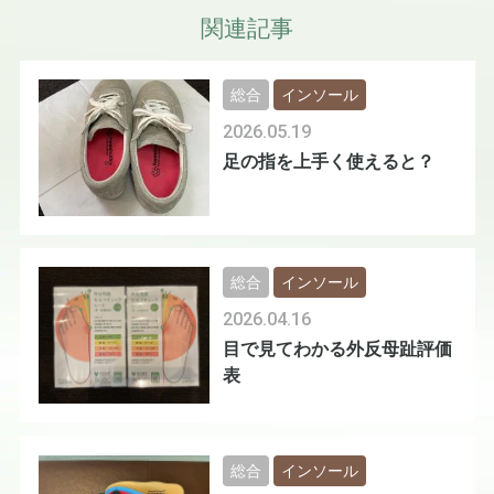
関連記事
総合
インソール
2026.05.19
足の指を上手く使えると？
総合
インソール
2026.04.16
目で見てわかる外反母趾評価
表
総合
インソール