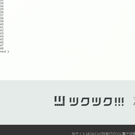
32
33
34
35
36
37
38
39
40
41
42
43
44
45
46
47
48
next
当サイトはDigiCert社発行のSS