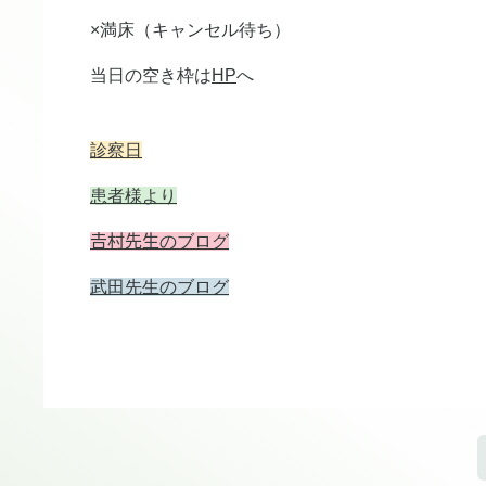
×満床（キャンセル待ち）
当日の空き枠は
HP
へ
診察日
患者様より
𠮷村先生のブログ
武田先生のブログ