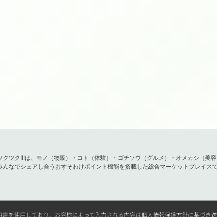
ツクツク!!!は、モノ（物販）・コト（体験）・ゴチソウ（グルメ）・オメカシ（美
みんなでシェアし合うおすそわけポイント機能を搭載した総合マーケットプレイス
L電子証明書を使用しており、お客様によって入力される内容は個人情報保護方針に基づき