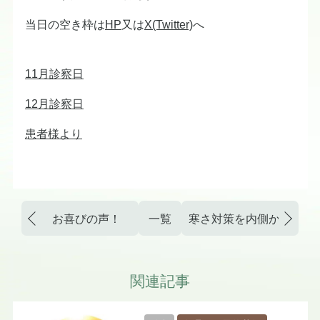
当日の空き枠は
HP
又は
X(Twitter)
へ
11月診察日
12月診察日
患者様より
お喜びの声！
一覧
寒さ対策を内側から
関連記事