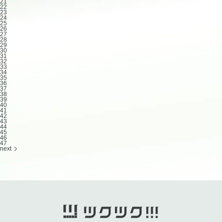
21
22
23
24
25
26
27
28
29
30
31
32
33
34
35
36
37
38
39
40
41
42
43
44
45
46
47
next