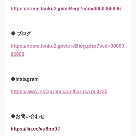
https://home.tsuku2.jp/mlReg/?scd=0000066906
◆ ブログ
https://home.tsuku2.jp/storeBlog.php?scd=00000
66906
◆Instagram
https://www.instagram.com/haruka.m.0225
◆お問い合わせ
https://lin.ee/vu8np9J