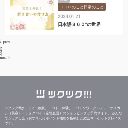
ココロのこと日常のこと
2024.01.21
日本語３６０°の世界
prev
1
2
3
4
next
ツクツク!!!は、モノ（物販）・コト（体験）・ゴチソウ（グルメ）・オメカ
シ（美容）・チョクバイ（産地直送）のショッピングと予約サイト。
みんな
でシェアし合うおすそわけポイント機能を搭載した総合マーケットプレイス
です。