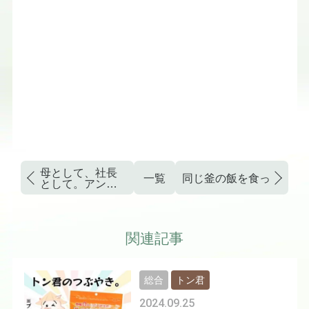
母として、社長
一覧
同じ釜の飯を食った仲間
として。アンダ
カシーと未来へ
の挑戦。
関連記事
総合
トン君
2024.09.25