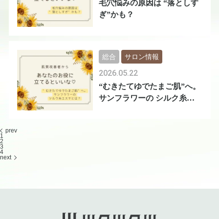
毛穴悩みの原因は “落としす
ぎ”かも？
総合
サロン情報
2026.05.22
“むきたてゆでたまご肌”へ。
サンフラワーの シルク糸エ
ステとは
prev
1
2
3
4
next