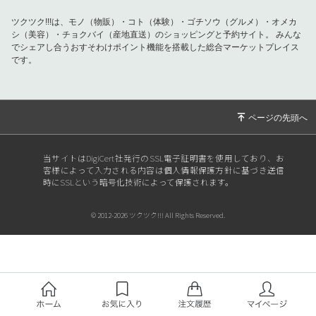
ツクツク!!!は、モノ（物販）・コト（体験）・ゴチソウ（グルメ）・オメカ
シ（美容）・チョクバイ（産地直送）のショッピングと予約サイト。
みんな
でシェアし合うおすそわけポイント機能を搭載した総合マーケットプレイス
です。
当サイトはDigiCert社発行のSSL電子証明書を使用しており、お
客様によって入力される内容は個人情報保護方針に基づき送信
時にSSLという暗号化技術によって保護されます。
© 2012-2026 ツクツク!!! All Rights Reserved.