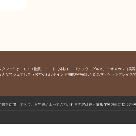
ツクツク!!!は、モノ（物販）・コト（体験）・ゴチソウ（グルメ）・オメカシ（美
みんなでシェアし合うおすそわけポイント機能を搭載した総合マーケットプレイス
L電子証明書を使用しており、お客様によって入力される内容は個人情報保護方針に基づき