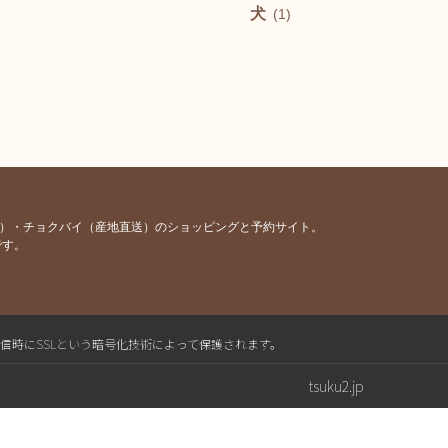
犬
(1)
容）・チョクバイ（産地直送）のショッピングと予約サイト。
です。
送信時にSSLという暗号化技術によって保護されます。
tsuku2.jp